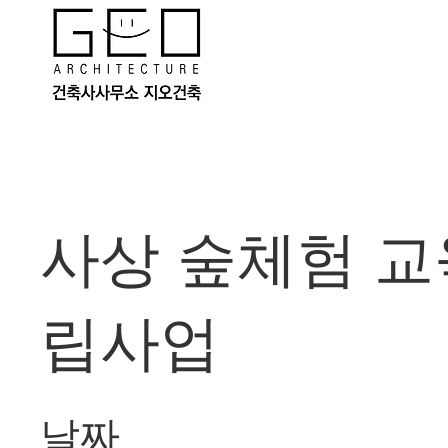
사상 숲체험 교
립사업
날짜