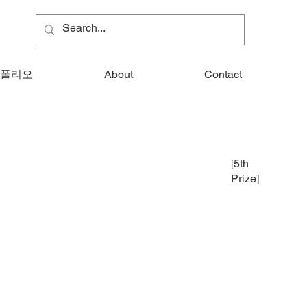
폴리오
About
Contact
[5th
Prize]